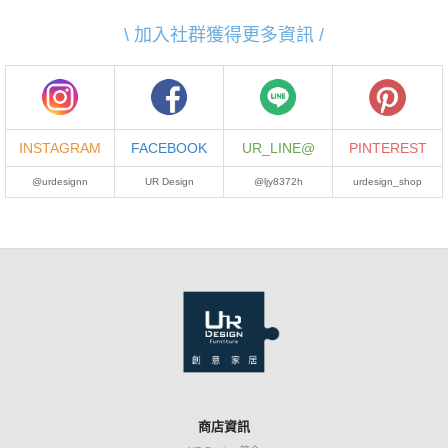
\ 加入社群獲得更多資訊 /
INSTAGRAM
FACEBOOK
UR_LINE@
PINTEREST
@urdesignn
UR Design
@ljy8372h
urdesign_shop
商店資訊