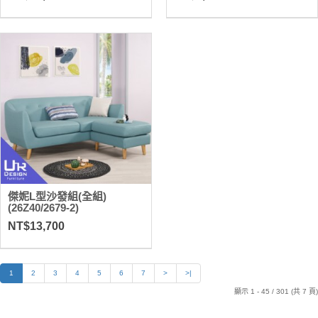
傑妮L型沙發組(全組)
(26Z40/2679-2)
NT$13,700
1
2
3
4
5
6
7
>
>|
顯示 1 - 45 / 301 (共 7 頁)