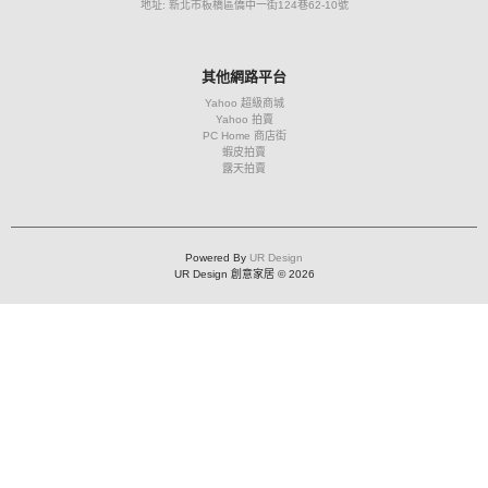
地址: 新北市板橋區僑中一街124巷62-10號
其他網路平台
Yahoo 超級商城
Yahoo 拍賣
PC Home 商店街
蝦皮拍賣
露天拍賣
Powered By
UR Design
UR Design 創意家居 © 2026