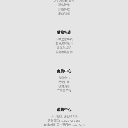
UR Design 簡介
隱私政策
服務條款
網站地圖
購物指南
下標注意事項
交易流程說明
退換貨說明
偏遠地區查詢
會員中心
會員中心
歷史訂單
收藏清單
訂閱電子報
聯絡中心
Line客服: @ljy8372h
客服電話: (02)2272-7158
客服時間: 周一至周六 9am~5pm