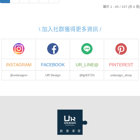
顯示 1 - 45 / 157 (共 4 頁)
\ 加入社群獲得更多資訊 /
INSTAGRAM
FACEBOOK
UR_LINE@
PINTEREST
@urdesignn
UR Design
@ljy8372h
urdesign_shop