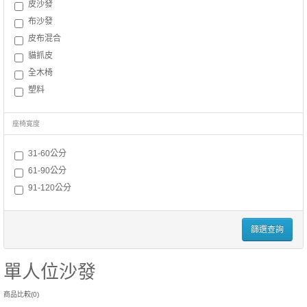
皮沙發
布沙發
皮布混合
貓抓皮
全木椅
塑料
座椅寬度
31-60公分
61-90公分
91-120公分
篩選查詢
單人位沙發
商品比較(0)