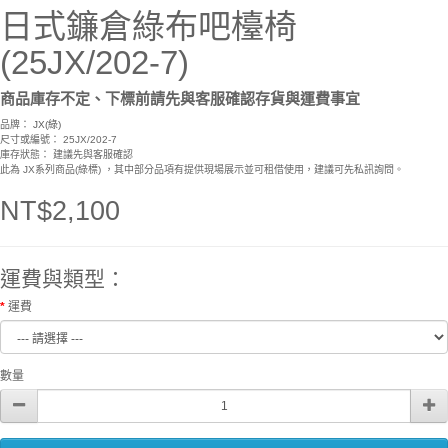
日式鐮倉綠布吧檯椅
(25JX/202-7)
商品庫存不定、下標前請先與客服確認存貨與運費事宜
品牌：
JX(綠)
尺寸或編號： 25JX/202-7
庫存狀態： 建議先與客服確認
此為 JX系列商品(綠標) ，其中部分品項有提供現場展示並可租借使用，建議可先私訊詢問。
NT$2,100
運費與類型：
運費
數量