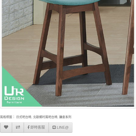
風格標籤：
日式吧台椅
,
北歐鄉村風吧台椅
,
鐮倉系列
即時客服
LINE@