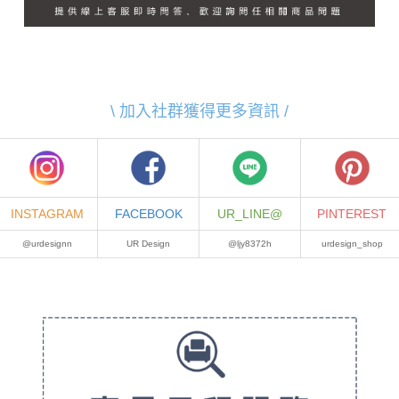
\ 加入社群獲得更多資訊 /
INSTAGRAM
FACEBOOK
UR_LINE@
PINTEREST
@urdesignn
UR Design
@ljy8372h
urdesign_shop