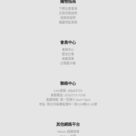
購物指南
下標注意事項
交易流程說明
退換貨說明
偏遠地區查詢
會員中心
會員中心
歷史訂單
收藏清單
訂閱電子報
聯絡中心
Line客服: @ljy8372h
客服電話: (02)2272-7158
客服時間: 周一至周六 9am~5pm
地址: 新北市板橋區僑中一街124巷62-10號
其他網路平台
Yahoo 超級商城