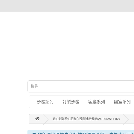
沙發系列
訂製沙發
客廳系列
寢室系列
簡約北歐風伯尼洗白淺咖啡皮餐椅(26I20/A511-02)