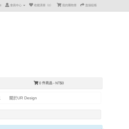
8
會員中心
收藏清單（0）
我的購物車
直接結帳
0 件商品 - NT$0
租
關於UR Design