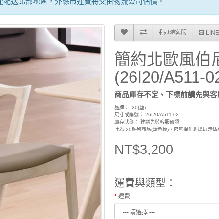
僅配送北部地區，外縣市運費將交由物流公司估價。
即時客服
LIN
簡約北歐風伯
(26I20/A511-0
商品庫存不定、下標前請先與客
品牌：
I20(藍)
尺寸或編號： 26I20/A511-02
庫存狀態： 建議先與客服確認
此為I20系列商品(藍色標)，恕無提供現場展
NT$3,200
運費與類型：
運費