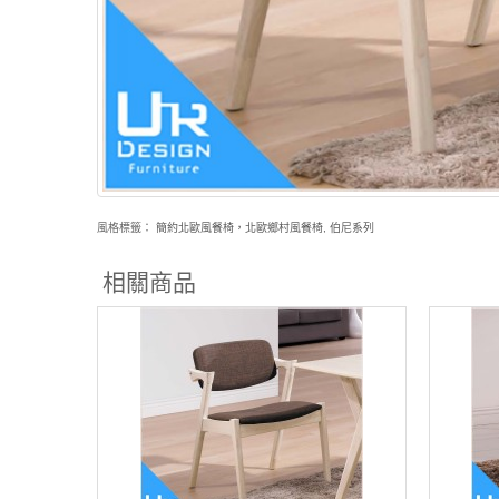
風格標籤：
簡約北歐風餐椅，北歐鄉村風餐椅
,
伯尼系列
相關商品