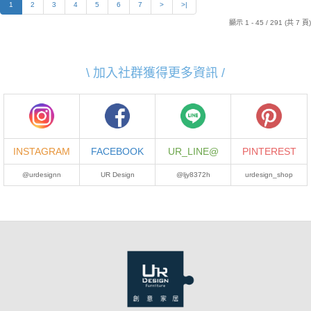
1
2
3
4
5
6
7
>
>|
顯示 1 - 45 / 291 (共 7 頁)
\ 加入社群獲得更多資訊 /
INSTAGRAM
FACEBOOK
UR_LINE@
PINTEREST
@urdesignn
UR Design
@ljy8372h
urdesign_shop