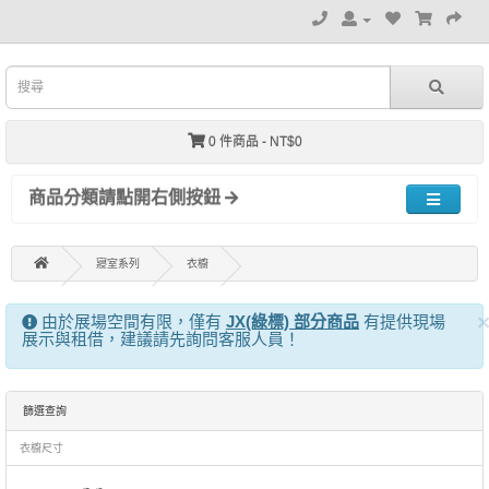
0 件商品 - NT$0
商品分類請點開右側按鈕
寢室系列
衣櫥
由於展場空間有限，僅有
JX(綠標) 部分商品
有提供現場
展示與租借，建議請先詢問客服人員！
篩選查詢
衣櫥尺寸