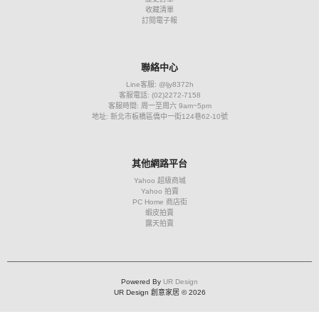
收藏清單
訂閱電子報
聯絡中心
Line客服: @ljy8372h
客服電話: (02)2272-7158
客服時間: 周一至周六 9am~5pm
地址: 新北市板橋區僑中一街124巷62-10號
其他網路平台
Yahoo 超級商城
Yahoo 拍賣
PC Home 商店街
蝦皮拍賣
露天拍賣
Powered By
UR Design
UR Design 創意家居 © 2026