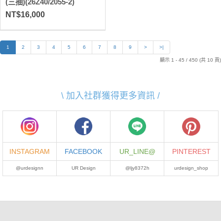
(三抽)(26Z40/2055-2)
NT$16,000
1
2
3
4
5
6
7
8
9
>
>|
顯示 1 - 45 / 450 (共 10 頁)
\ 加入社群獲得更多資訊 /
INSTAGRAM
FACEBOOK
UR_LINE@
PINTEREST
@urdesignn
UR Design
@ljy8372h
urdesign_shop