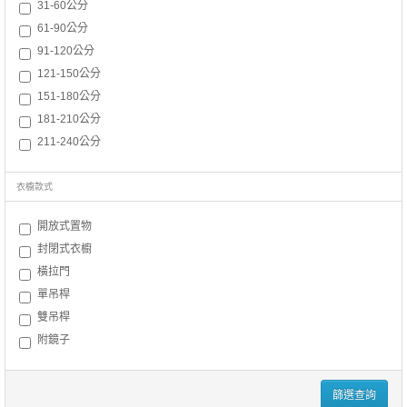
31-60公分
61-90公分
91-120公分
121-150公分
151-180公分
181-210公分
211-240公分
衣櫥款式
開放式置物
封閉式衣櫥
橫拉門
單吊桿
雙吊桿
附鏡子
篩選查詢