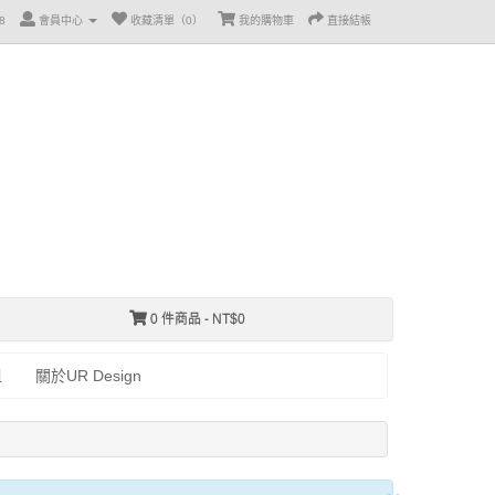
8
會員中心
收藏清單（0）
我的購物車
直接結帳
0 件商品 - NT$0
租
關於UR Design