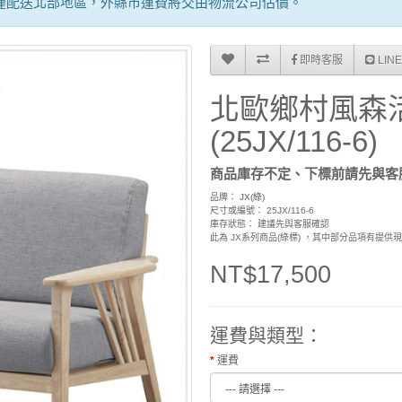
僅配送北部地區，外縣市運費將交由物流公司估價。
即時客服
LIN
北歐鄉村風森
(25JX/116-6)
商品庫存不定、下標前請先與客
品牌：
JX(綠)
尺寸或編號： 25JX/116-6
庫存狀態： 建議先與客服確認
此為 JX系列商品(綠標) ，其中部分品項有提
NT$17,500
運費與類型：
運費