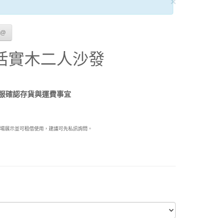
×
E@
活實木二人沙發
服確認存貨與運費事宜
供現場展示並可租借使用，建議可先私訊詢問。