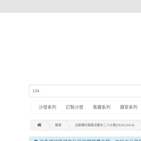
沙發系列
訂製沙發
客廳系列
寢室系列
搜尋
北歐鄉村風森活實木二人沙發(25JX/116-6)