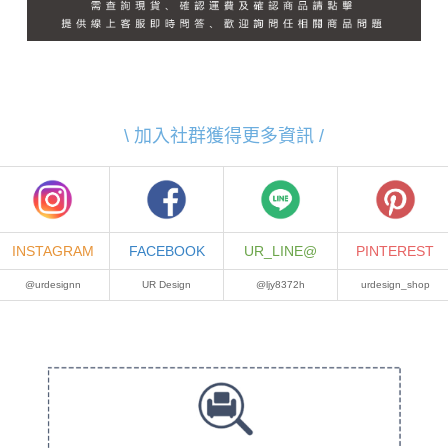
\ 加入社群獲得更多資訊 /
INSTAGRAM
FACEBOOK
UR_LINE@
PINTEREST
@urdesignn
UR Design
@ljy8372h
urdesign_shop