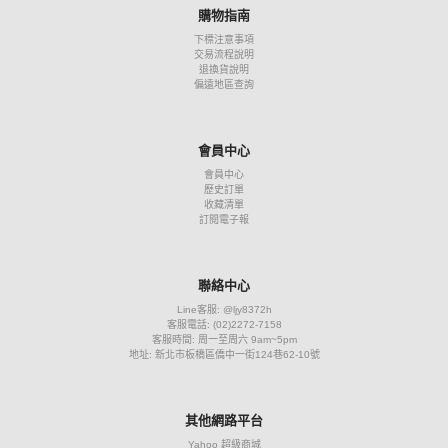
購物指南
下標注意事項
交易流程說明
退換貨說明
偏遠地區查詢
會員中心
會員中心
歷史訂單
收藏清單
訂閱電子報
聯絡中心
Line客服: @ljy8372h
客服電話: (02)2272-7158
客服時間: 周一至周六 9am~5pm
地址: 新北市板橋區僑中一街124巷62-10號
其他網路平台
Yahoo 超級商城