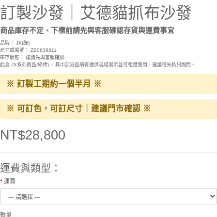
訂製沙發｜艾德貓抓布沙發
商品庫存不定、下標前請先與客服確認存貨與運費事宜
品牌：
JX(綠)
尺寸或編號： ZB0638811
庫存狀態： 建議先與客服確認
此為 JX系列商品(綠標) ，其中部分品項有提供現場展示並可租借使用，建議可先私訊詢問。
※ 訂製工期約一個半月 ※
※ 可訂色，可訂尺寸｜建議門市確認 ※
NT$28,800
運費與類型：
運費
數量