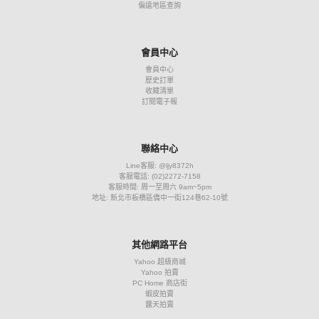
偏遠地區查詢
會員中心
會員中心
歷史訂單
收藏清單
訂閱電子報
聯絡中心
Line客服: @ljy8372h
客服電話: (02)2272-7158
客服時間: 周一至周六 9am~5pm
地址: 新北市板橋區僑中一街124巷62-10號
其他網路平台
Yahoo 超級商城
Yahoo 拍賣
PC Home 商店街
蝦皮拍賣
露天拍賣