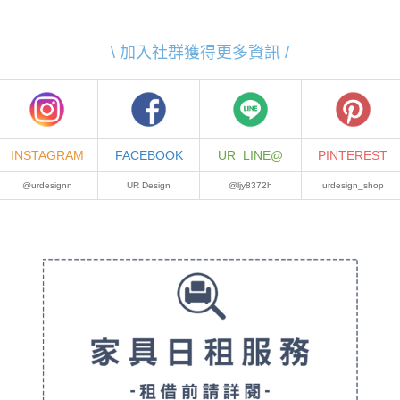
\ 加入社群獲得更多資訊 /
INSTAGRAM
FACEBOOK
UR_LINE@
PINTEREST
@urdesignn
UR Design
@ljy8372h
urdesign_shop