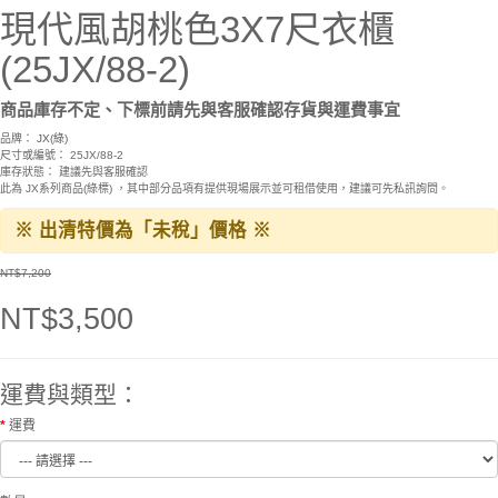
現代風胡桃色3X7尺衣櫃
(25JX/88-2)
商品庫存不定、下標前請先與客服確認存貨與運費事宜
品牌：
JX(綠)
尺寸或編號： 25JX/88-2
庫存狀態： 建議先與客服確認
此為 JX系列商品(綠標) ，其中部分品項有提供現場展示並可租借使用，建議可先私訊詢問。
※ 出清特價為「未稅」價格 ※
NT$7,200
NT$3,500
運費與類型：
運費