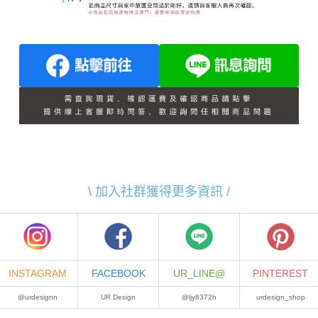
\ 加入社群獲得更多資訊 /
INSTAGRAM
FACEBOOK
UR_LINE@
PINTEREST
@urdesignn
UR Design
@ljy8372h
urdesign_shop