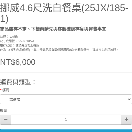
挪威4.6尺洗白餐桌(25JX/185-
1)
商品庫存不定、下標前請先與客服確認存貨與運費事宜
品牌：
JX(綠)
尺寸或編號： 25JX/185-1
庫存狀態： 建議先與客服確認
此為 JX系列商品(綠標) ，其中部分品項有提供現場展示並可租借使用，建議可先私訊詢問。
NT$6,000
運費與類型：
運費
數量