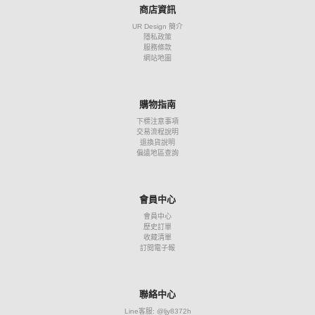
商店資訊
UR Design 簡介
隱私政策
服務條款
網站地圖
購物指南
下標注意事項
交易流程說明
退換貨說明
偏遠地區查詢
會員中心
會員中心
歷史訂單
收藏清單
訂閱電子報
聯絡中心
Line客服: @ljy8372h