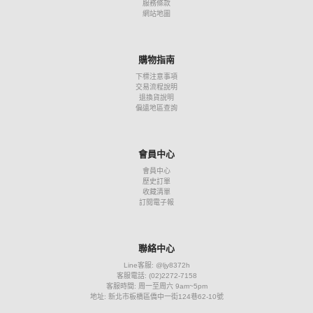
服務條款
網站地圖
購物指南
下標注意事項
交易流程說明
退換貨說明
偏遠地區查詢
會員中心
會員中心
歷史訂單
收藏清單
訂閱電子報
聯絡中心
Line客服: @ljy8372h
客服電話: (02)2272-7158
客服時間: 周一至周六 9am~5pm
地址: 新北市板橋區僑中一街124巷62-10號