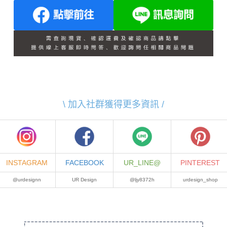
\ 加入社群獲得更多資訊 /
INSTAGRAM
FACEBOOK
UR_LINE@
PINTEREST
@urdesignn
UR Design
@ljy8372h
urdesign_shop