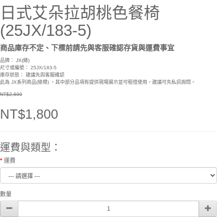
日式艾朵拉胡桃色餐椅
(25JX/183-5)
商品庫存不定、下標前請先與客服確認存貨與運費事宜
品牌：
JX(綠)
尺寸或編號： 25JX/183-5
庫存狀態： 建議先與客服確認
此為 JX系列商品(綠標) ，其中部分品項有提供現場展示並可租借使用，建議可先私訊詢問。
NT$2,600
NT$1,800
運費與類型：
運費
數量