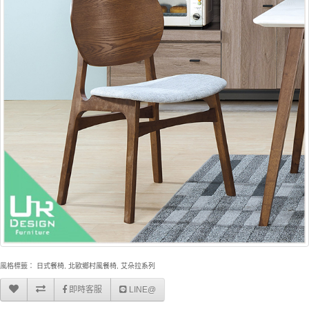
風格標籤：
日式餐椅
,
北歐鄉村風餐椅
,
艾朵拉系列
即時客服
LINE@