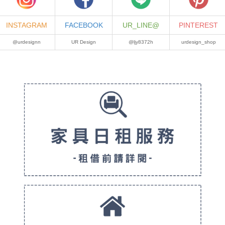
INSTAGRAM
FACEBOOK
UR_LINE@
PINTEREST
@urdesignn
UR Design
@ljy8372h
urdesign_shop