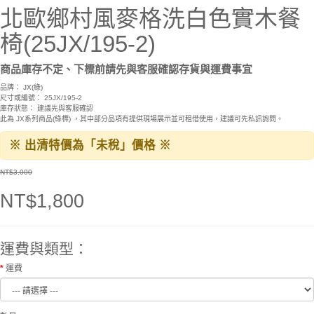
北歐鄉村風麥格洗白色實木餐
椅(25JX/195-2)
商品庫存不定、下標前請先與客服確認存貨與運費事宜
品牌：
JX(綠)
尺寸或編號： 25JX/195-2
庫存狀態： 建議先與客服確認
此為 JX系列商品(綠標) ，其中部分品項有提供現場展示並可租借使用，建議可先私訊詢問。
※ 出清特價為「未稅」價格 ※
NT$3,000
NT$1,800
運費與類型：
運費