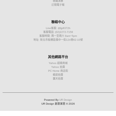
收藏清單
訂閱電子報
聯絡中心
Line客服: @ljy8372h
客服電話: (02)2272-7158
客服時間: 周一至周六 9am~5pm
地址: 新北市板橋區僑中一街124巷62-10號
其他網路平台
Yahoo 超級商城
Yahoo 拍賣
PC Home 商店街
蝦皮拍賣
露天拍賣
Powered By
UR Design
UR Design 創意家居 © 2026