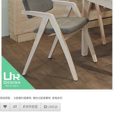
風格標籤：
北歐鄉村風餐椅
,
簡約北歐風餐椅
,
麥格系列
即時客服
LINE@