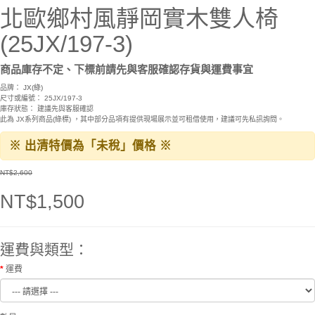
北歐鄉村風靜岡實木雙人椅
(25JX/197-3)
商品庫存不定、下標前請先與客服確認存貨與運費事宜
品牌：
JX(綠)
尺寸或編號： 25JX/197-3
庫存狀態： 建議先與客服確認
此為 JX系列商品(綠標) ，其中部分品項有提供現場展示並可租借使用，建議可先私訊詢問。
※ 出清特價為「未稅」價格 ※
NT$2,600
NT$1,500
運費與類型：
運費