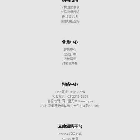
下標注意事項
交易流程說明
退換貨說明
偏遠地區查詢
會員中心
會員中心
歷史訂單
收藏清單
訂閱電子報
聯絡中心
Line客服: @ljy8372h
客服電話: (02)2272-7158
客服時間: 周一至周六 9am~5pm
地址: 新北市板橋區僑中一街124巷62-10號
其他網路平台
Yahoo 超級商城
Yahoo 拍賣