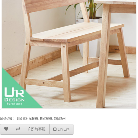
風格標籤：
北歐鄉村風餐椅
,
日式餐椅
,
靜岡系列
即時客服
LINE@