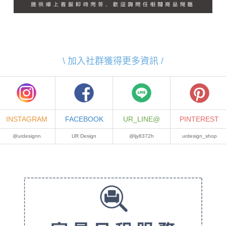
\ 加入社群獲得更多資訊 /
INSTAGRAM
FACEBOOK
UR_LINE@
PINTEREST
@urdesignn
UR Design
@ljy8372h
urdesign_shop