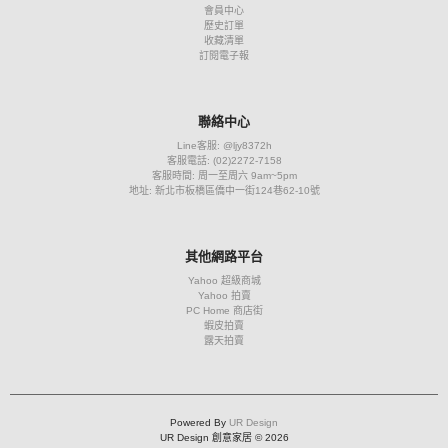
會員中心
歷史訂單
收藏清單
訂閱電子報
聯絡中心
Line客服: @ljy8372h
客服電話: (02)2272-7158
客服時間: 周一至周六 9am~5pm
地址: 新北市板橋區僑中一街124巷62-10號
其他網路平台
Yahoo 超級商城
Yahoo 拍賣
PC Home 商店街
蝦皮拍賣
露天拍賣
Powered By
UR Design
UR Design 創意家居 © 2026