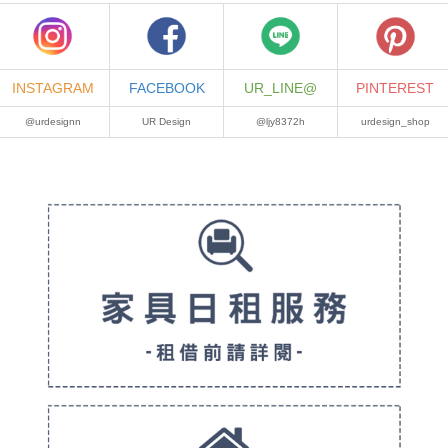
INSTAGRAM
FACEBOOK
UR_LINE@
PINTEREST
@urdesignn
UR Design
@ljy8372h
urdesign_shop