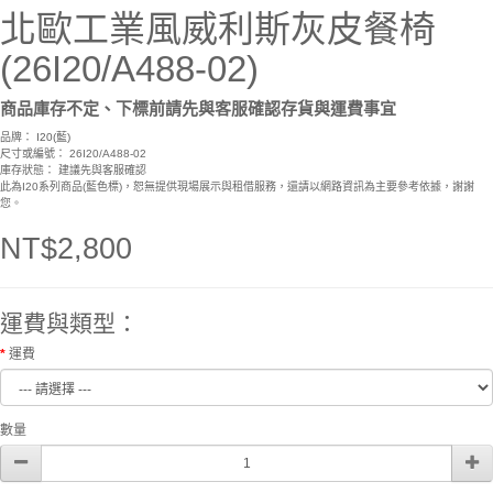
北歐工業風威利斯灰皮餐椅
(26I20/A488-02)
商品庫存不定、下標前請先與客服確認存貨與運費事宜
品牌：
I20(藍)
尺寸或編號： 26I20/A488-02
庫存狀態： 建議先與客服確認
此為I20系列商品(藍色標)，恕無提供現場展示與租借服務，還請以網路資訊為主要參考依據，謝謝
您。
NT$2,800
運費與類型：
運費
數量