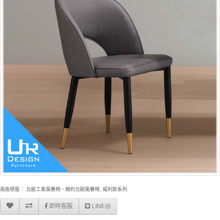
風格標籤：
北歐工業風餐椅，簡約北歐風餐椅
,
威利斯系列
即時客服
LINE@