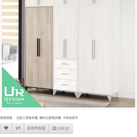
風格標籤：
北歐工業風衣櫃
,
簡約北歐風衣櫃
,
卡莉絲系列
即時客服
LINE@