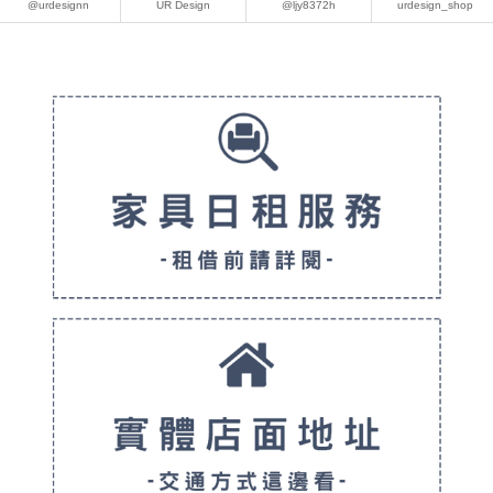
@urdesignn
UR Design
@ljy8372h
urdesign_shop