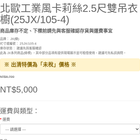
北歐工業風卡莉絲2.5尺雙吊衣
櫥(25JX/105-4)
商品庫存不定、下標前請先與客服確認存貨與運費事宜
品牌：
JX(綠)
尺寸或編號： 25JX/105-4
庫存狀態： 建議先與客服確認
此為 JX系列商品(綠標) ，其中部分品項有提供現場展示並可租借使用，建議可先私訊詢問。
※ 出清特價為「未稅」價格 ※
NT$8,700
NT$5,000
運費與類型：
運費